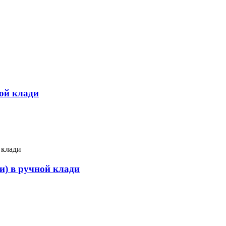
ной клади
и) в ручной клади