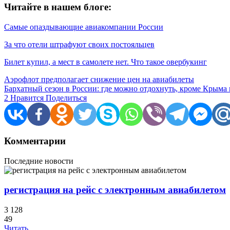
Читайте в нашем блоге:
Самые опаздывающие авиакомпании России
За что отели штрафуют своих постояльцев
Билет купил, а мест в самолете нет. Что такое овербукинг
Аэрофлот предполагает снижение цен на авиабилеты
Бархатный сезон в России: где можно отдохнуть, кроме Крыма
2
Нравится
Поделиться
Комментарии
Последние новости
регистрация на рейс с электронным авиабилетом
3 128
49
Читать