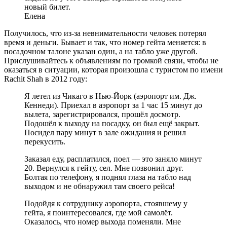
новый билет.
Елена
Получилось, что из-за невнимательности человек потерял
время и деньги. Бывает и так, что номер гейта меняется: в
посадочном талоне указан один, а на табло уже другой.
Прислушивайтесь к объявлениям по громкой связи, чтобы не
оказаться в ситуации, которая произошла с туристом по имени
Rachit Shah в 2012 году:
Я летел из Чикаго в Нью-Йорк (аэропорт им. Дж.
Кеннеди). Приехал в аэропорт за 1 час 15 минут до
вылета, зарегистрировался, прошёл досмотр.
Подошёл к выходу на посадку, он был ещё закрыт.
Посидел пару минут в зале ожидания и решил
перекусить.
Заказал еду, расплатился, поел — это заняло минут
20. Вернулся к гейту, сел. Мне позвонил друг.
Болтая по телефону, я поднял глаза на табло над
выходом и не обнаружил там своего рейса!
Подойдя к сотруднику аэропорта, стоявшему у
гейта, я поинтересовался, где мой самолёт.
Оказалось, что номер выхода поменяли. Мне