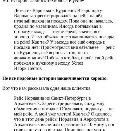
Вот история главного технолога FlyNow
Летел из Варшавы в Будапешт. В аэропорту
Варшавы зарегистрировался на рейс, нашёл
нужный выход на посадку. Пока она не началась,
бродил по магазинам. Иногда поглядывал в
сторону выхода — там очередь, значит, всё
хорошо. И тут объявление: заканчивается посадка
на рейс! Как так? У выхода всё ещё очередь и
посадки нет! Присмотрелся внимательнее — рейс
на Будапешт, всё верно… стоп, не та
авиакомпания! Побежал к табло, нашёл свой рейс,
побежал к нужному выходу. Успел.
Игорь Пестов
Не все подобные истории заканчиваются хорошо.
Вот что нам рассказала одна наша клиентка.
Рейс Нордавиа из Санкт-Петербурга в
Архангельск. Зарегистрировалась, сижу, жду
объявления о посадке. Объявляют, подхожу — не
мой рейс. А мой уже улетел! Как так? Оказалось,
что в этот день рейсы Нордавиа и Аэрофлота в
Архангельск вылетали с разницей в 10 минут, и я
сидела не у того выхода. Пришлось покупать