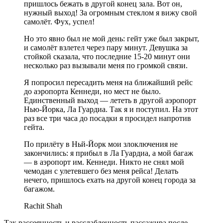
пришлось бежать в другой конец зала. Вот он,
нужный выход! За огромным стеклом я вижу свой
самолёт. Фух, успел!
Но это явно был не мой день: гейт уже был закрыт,
и самолёт взлетел через пару минут. Девушка за
стойкой сказала, что последние 15-20 минут они
несколько раз вызывали меня по громкой связи.
Я попросил пересадить меня на ближайший рейс
до аэропорта Кеннеди, но мест не было.
Единственный выход — лететь в другой аэропорт
Нью-Йорка, Ла Гуардиа. Так я и поступил. На этот
раз все три часа до посадки я просидел напротив
гейта.
По прилёту в Ньй-Йорк мои злоключения не
закончились: я прибыл в Ла Гуардиа, а мой багаж
— в аэропорт им. Кеннеди. Никто не снял мой
чемодан с улетевшего без меня рейса! Делать
нечего, пришлось ехать на другой конец города за
багажом.
Rachit Shah
Так рассеянность и расслабленность пассажира после