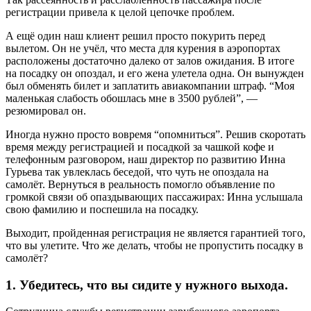
регистрации привела к целой цепочке проблем.
А ещё один наш клиент решил просто покурить перед
вылетом. Он не учёл, что места для курения в аэропортах
расположены достаточно далеко от залов ожидания. В итоге
на посадку он опоздал, и его жена улетела одна. Он вынужден
был обменять билет и заплатить авиакомпании штраф. “Моя
маленькая слабость обошлась мне в 3500 рублей”, —
резюмировал он.
Иногда нужно просто вовремя “опомниться”. Решив скоротать
время между регистрацией и посадкой за чашкой кофе и
телефонным разговором, наш директор по развитию Инна
Гурьева так увлеклась беседой, что чуть не опоздала на
самолёт. Вернуться в реальность помогло объявление по
громкой связи об опаздывающих пассажирах: Инна услышала
свою фамилию и поспешила на посадку.
Выходит, пройденная регистрация не является гарантией того,
что вы улетите. Что же делать, чтобы не пропустить посадку в
самолёт?
1. Убедитесь, что вы сидите у нужного выхода.