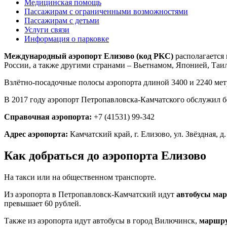
Медицинская помощь
Пассажирам с ограниченными возможностями
Пассажирам с детьми
Услуги связи
Информация о парковке
Международный аэропорт Елизово (код PKC)
располагается 
России, а также другими странами – Вьетнамом, Японией, Та
Взлётно-посадочные полосы аэропорта длиной 3400 и 2240 ме
В 2017 году аэропорт Петропавловска-Камчатского обслужил б
Справочная аэропорта:
+7 (41531) 99-342
Адрес аэропорта:
Камчатский край, г. Елизово, ул. Звёздная, д.
Как добраться до аэропорта Елизово
На такси или на общественном транспорте.
Из аэропорта в Петропавловск-Камчатский идут
автобусы ма
превышает 60 рублей.
Также из аэропорта идут автобусы в город Вилючинск,
маршр